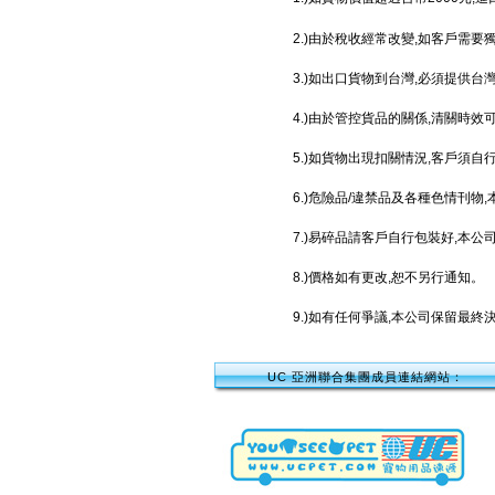
2.)由於稅收經常改變,如客戶需要
3.)如出口貨物到台灣,必須提供
4.)由於管控貨品的關係,清關時效
5.)如貨物出現扣關情況,客戶須自
6.)危險品/違禁品及各種色情刊物
7.)易碎品請客戶自行包裝好,本
8.)價格如有更改,恕不另行通知。
9.)如有任何爭議,本公司保留最終
UC 亞洲聯合集團成員連結網站：