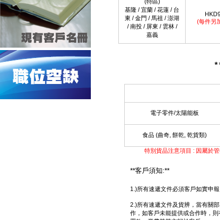
(特區)
基隆 / 宜蘭 / 花蓮 / 台
HKD9
東 / 金門 / 馬祖 / 澎湖
(每件另加
/ 南投 / 屏東 / 雲林 /
嘉義
項 目
電子零件/太陽能板
食品 (曲奇, 餅乾, 乾貨類)
特別貨品注意項目 : 因屬於
**客戶須知:**
1.)所有速遞文件必須客戶如實申
2.)所有速遞文件及貨辨，當有
作，如客戶未能提供或合作時，則