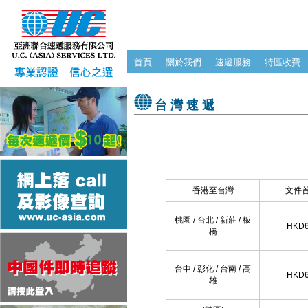
首頁
關於我們
速遞服務
特區收費
台灣速遞
香港至台灣
文件首 
桃園 / 台北 / 新莊 / 板
HKD6
橋
台中 / 彰化 / 台南 / 高
HKD6
雄