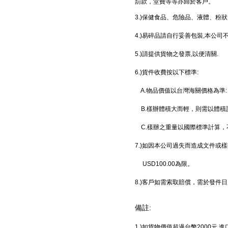
罰款，堂費等等亦歸於客戶。
3.)保健食品、危險品、液體、粉
4.)易碎品請自行妥善包裝,本公司
5.)請提供貨物之發票,以便清關.
6.)貨件收費按以下標準:
A.物品價值以台灣海關價格為準:
B.樣辦體積大而輕，則需以體積計算=長 X
C.樣辦之重量以國際標準計算，不
7.)如因本公司過失而造成文件或
USD100.00為限。
8.)客戶如需索取賠償，需於發件
備註:
1.)如貨物價值超過台幣2000元