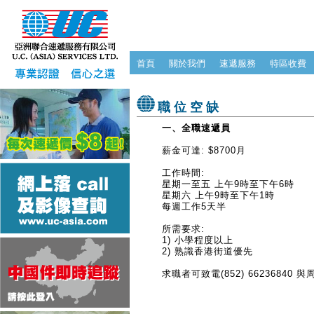
首頁
關於我們
速遞服務
特區收費
職位空缺
一、全職速遞員
薪金可達: $8700月
工作時間:
星期一至五 上午9時至下午6時
星期六 上午9時至下午1時
每週工作5天半
所需要求:
1) 小學程度以上
2) 熟識香港街道優先
求職者可致電(852) 66236840