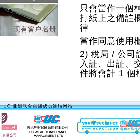
只會當作一個
打紙上之備註
律
當作同意使用
2) 稅局 / 
入証、出証、交商
件將會計 1 
UC 亚洲联合集团成员连结网站：