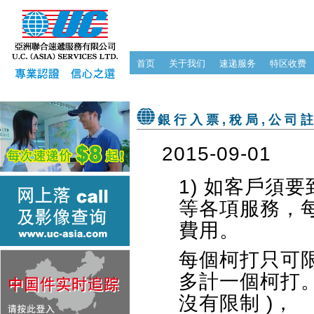
首页
关于我们
速递服务
特区收费
銀行入票,稅局,公司
2015-09-01
1) 如客戶須
等各項服務，每
費用。
每個柯打只可
多計一個柯打。
沒有限制 )，