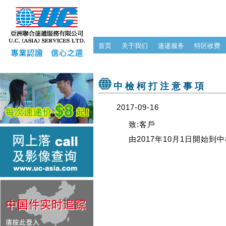
首页
关于我们
速递服务
特区收费
中檢柯打注意事項
2017-09-16
致:客戶
由2017年10月1日開始到