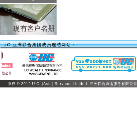
UC 亚洲联合集团成员连结网站：
版权 © 2012 U.C. (Asia) Services Limited. 亚洲联合速递服