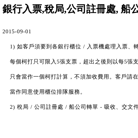
銀行入票,稅局,公司註冊處, 
2015-09-01
1) 如客戶須要到各銀行櫃位 / 入票機處理入票、
每個柯打只可限入5張支票，超出之後則以每5張支
只會當作一個柯打計算，不須加收費用。客戶請在
當作同意使用櫃位排隊服務。
2) 稅局 / 公司註冊處 / 船公司轉單 - 吸收、