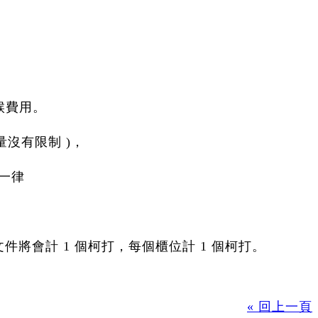
候費用。
沒有限制 )，
一律
份文件將會計 1 個柯打，每個櫃位計 1 個柯打。
« 回上一頁