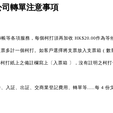
船公司轉單注意事項
轉帳等各項服務，每個柯打須再加收 HK$20.00作為等
票多計一個柯打。如客戶選擇將支票放入支票箱 ( 數量
柯打紙上之備註欄寫上〔入票箱 〕，沒有註明之柯打
交文件、入証、出証、交商業登記費用、轉單等.....每 4 