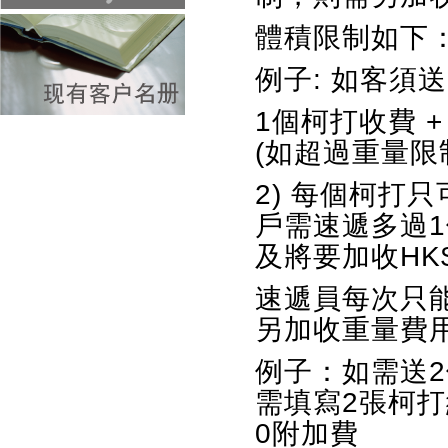
體積限制如下：掛曆
例子: 如客須
1個柯打收費 +
(如超過重量限
2) 每個柯打
戶需速遞多過
及將要加收HK
速遞員每次只
另加收重量費
例子：如需送2
需填寫2張柯打
0附加費