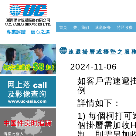
首页
关于我们
速递服务
特区收费
速遞掛曆或檯墊之服
2024-11-06
如客戶需速遞
例
詳情如下：
1) 每個柯打
個掛曆需加收H
制，則需另加